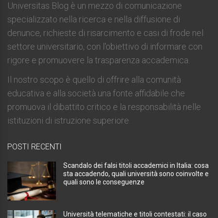
Universitas Blog è un mezzo di comunicazione
specializzato nella ricerca e nella diffusione di
denunce, richieste di risarcimento e casi di frode nel
settore universitario, con l'obiettivo di informare con
rigore e promuovere la trasparenza accademica.
Il nostro scopo è quello di offrire alla comunità
educativa e alla società una fonte affidabile che
promuova il dibattito critico e la responsabilità nelle
istituzioni di istruzione superiore.
POSTI RECENTI
Scandalo dei falsi titoli accademici in Italia: cosa
sta accadendo, quali università sono coinvolte e
quali sono le conseguenze
Università telematiche e titoli contestati: il caso