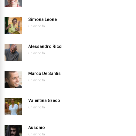
Simona Leone
un anno fa
Alessandro Ricci
un anno fa
Marco De Santis
un anno fa
Valentina Greco
un anno fa
Ausonio
un anno fa