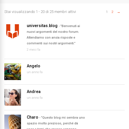
Stai visualizzando 1 - 20 di 25 membri attivi
1
2
→
Elenco
universitas.blog
- "Benvenuti ai
utenti
nuovi argomenti del nostro forum.
Attendiamo con ansia risposte e
commenti sui nostri argomenti."
2 mesi fa
Angelo
un anno fa
Andrea
un anno fa
Charo
- "Questo blog mi sembra uno
spazio molto prezioso, perché dà