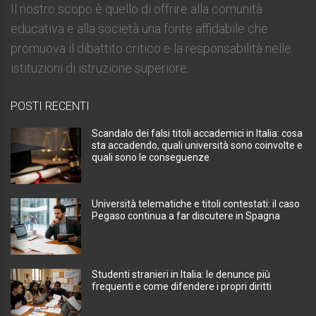
Il nostro scopo è quello di offrire alla comunità
educativa e alla società una fonte affidabile che
promuova il dibattito critico e la responsabilità nelle
istituzioni di istruzione superiore.
POSTI RECENTI
Scandalo dei falsi titoli accademici in Italia: cosa
sta accadendo, quali università sono coinvolte e
quali sono le conseguenze
Università telematiche e titoli contestati: il caso
Pegaso continua a far discutere in Spagna
Studenti stranieri in Italia: le denunce più
frequenti e come difendere i propri diritti