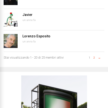
Javier
un anno fa
Lorenzo Esposito
un anno fa
Stai visualizzando 1 - 20 di 25 membri attivi
1
2
→