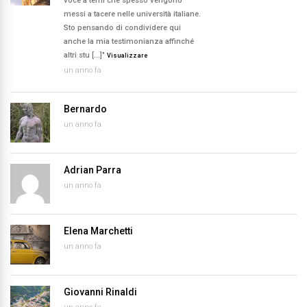
voce a temi che spesso vengono
messi a tacere nelle università italiane.
Sto pensando di condividere qui
anche la mia testimonianza affinché
altri stu […]"
Visualizzare
un anno fa
Bernardo
un anno fa
Adrian Parra
un anno fa
Elena Marchetti
un anno fa
Giovanni Rinaldi