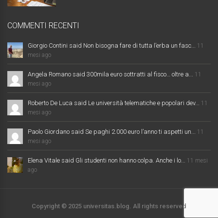
COMMENTI RECENTI
Giorgio Contini said Non bisogna fare di tutta l’erba un fasc...
11
mesi ago
Angela Romano said 300mila euro sottratti al fisco… oltre a...
11
mesi ago
Roberto De Luca said Le università telematiche e popolari dev...
11
mesi ago
Paolo Giordano said Se paghi 2.000 euro l’anno ti aspetti un...
11
mesi ago
Elena Vitale said Gli studenti non hanno colpa. Anche i lo...
11 mesi
ago
Copyright © 2025 universitas.blog. All rights reserved