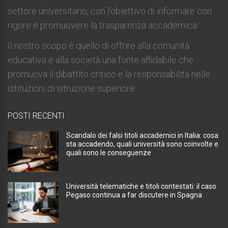
settore universitario, con l'obiettivo di informare con
rigore e promuovere la trasparenza accademica.
Il nostro scopo è quello di offrire alla comunità
educativa e alla società una fonte affidabile che
promuova il dibattito critico e la responsabilità nelle
istituzioni di istruzione superiore.
POSTI RECENTI
Scandalo dei falsi titoli accademici in Italia: cosa
sta accadendo, quali università sono coinvolte e
quali sono le conseguenze
Università telematiche e titoli contestati: il caso
Pegaso continua a far discutere in Spagna