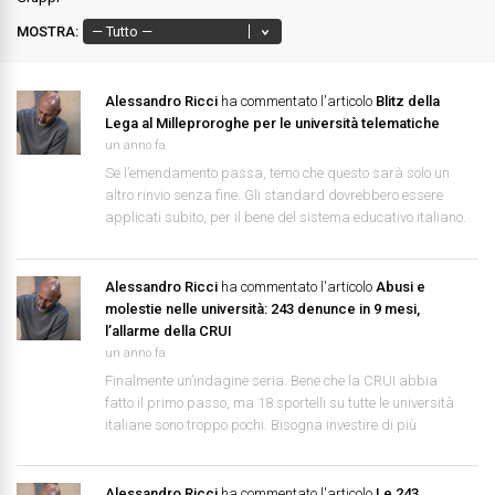
MOSTRA:
Alessandro Ricci
ha commentato l'articolo
Blitz della
Lega al Milleproroghe per le università telematiche
un anno fa
Se l’emendamento passa, temo che questo sarà solo un
altro rinvio senza fine. Gli standard dovrebbero essere
applicati subito, per il bene del sistema educativo italiano.
Alessandro Ricci
ha commentato l'articolo
Abusi e
molestie nelle università: 243 denunce in 9 mesi,
l’allarme della CRUI
un anno fa
Finalmente un’indagine seria. Bene che la CRUI abbia
fatto il primo passo, ma 18 sportelli su tutte le università
italiane sono troppo pochi. Bisogna investire di più
Alessandro Ricci
ha commentato l'articolo
Le 243