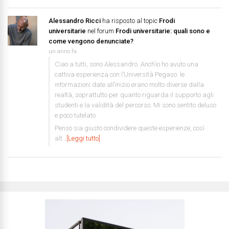
Alessandro Ricci
ha risposto al topic
Frodi
universitarie
nel forum
Frodi universitarie: quali sono e
come vengono denunciate?
un anno fa
Ciao a tutti, sono Alessandro. Anch’io ho avuto una
cattiva esperienza con l’Università Pegaso: le
informazioni date all’inizio erano molto diverse dalla
realtà, soprattutto per quanto riguarda il supporto agli
studenti e la validità del percorso. Mi sono sentito deluso
e poco tutelato.
Penso sia giusto condividere queste esperienze, così
alt…
[Leggi tutto]