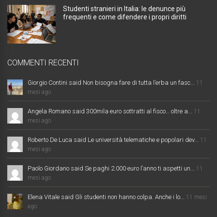
Studenti stranieri in Italia: le denunce più
frequenti e come difendere i propri diritti
COMMENTI RECENTI
Giorgio Contini said Non bisogna fare di tutta l’erba un fasc...
11
mesi ago
Angela Romano said 300mila euro sottratti al fisco… oltre a...
11
mesi ago
Roberto De Luca said Le università telematiche e popolari dev...
11
mesi ago
Paolo Giordano said Se paghi 2.000 euro l’anno ti aspetti un...
11
mesi ago
Elena Vitale said Gli studenti non hanno colpa. Anche i lo...
11 mesi
ago