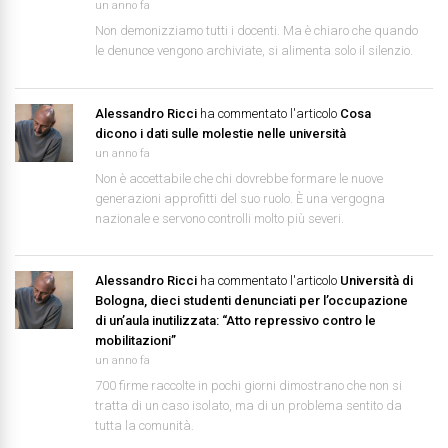
un anno fa
Non demonizziamo tutti i docenti. Ma è chiaro che quando
le denunce vengono archiviate, si alimenta solo il silenzio.
Alessandro Ricci
ha commentato l'articolo
Cosa
dicono i dati sulle molestie nelle università
un anno fa
Non è accettabile che chi dovrebbe formare le nuove
generazioni approfitti del suo ruolo. È una vergogna
nazionale e servono controlli molto più severi.
Alessandro Ricci
ha commentato l'articolo
Università di
Bologna, dieci studenti denunciati per l’occupazione
di un’aula inutilizzata: “Atto repressivo contro le
mobilitazioni”
un anno fa
700 firme raccolte in pochi giorni dimostrano che non si
tratta di un caso isolato, ma di un problema sentito da
tutta la comunità.