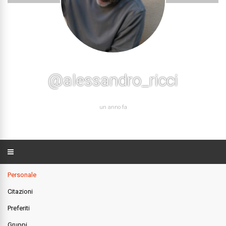
@alessandro_ricci
un anno fa
Personale
Citazioni
Preferiti
Gruppi