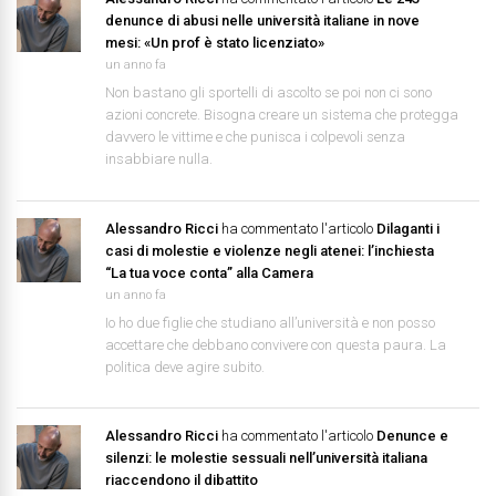
denunce di abusi nelle università italiane in nove
mesi: «Un prof è stato licenziato»
un anno fa
Non bastano gli sportelli di ascolto se poi non ci sono
azioni concrete. Bisogna creare un sistema che protegga
davvero le vittime e che punisca i colpevoli senza
insabbiare nulla.
Alessandro Ricci
ha commentato l'articolo
Dilaganti i
casi di molestie e violenze negli atenei: l’inchiesta
“La tua voce conta” alla Camera
un anno fa
Io ho due figlie che studiano all’università e non posso
accettare che debbano convivere con questa paura. La
politica deve agire subito.
Alessandro Ricci
ha commentato l'articolo
Denunce e
silenzi: le molestie sessuali nell’università italiana
riaccendono il dibattito