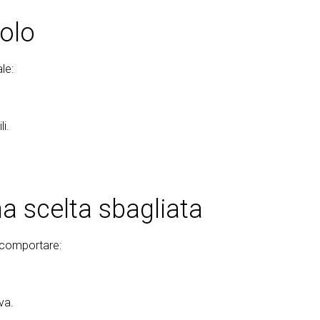
tolo
le:
li.
a scelta sbagliata
 comportare:
va.