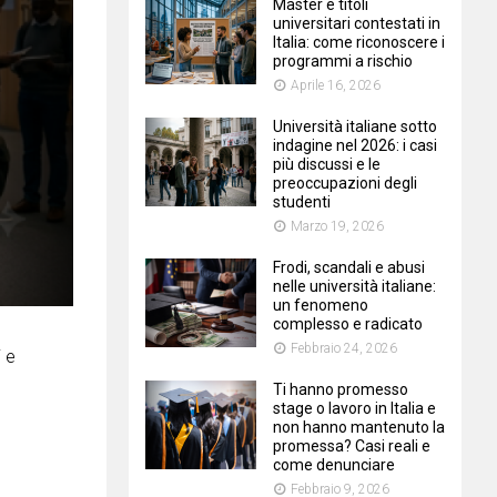
Master e titoli
universitari contestati in
Italia: come riconoscere i
programmi a rischio
Aprile 16, 2026
Università italiane sotto
indagine nel 2026: i casi
più discussi e le
preoccupazioni degli
studenti
Marzo 19, 2026
Frodi, scandali e abusi
nelle università italiane:
un fenomeno
complesso e radicato
Febbraio 24, 2026
i e
Ti hanno promesso
stage o lavoro in Italia e
non hanno mantenuto la
promessa? Casi reali e
come denunciare
Febbraio 9, 2026