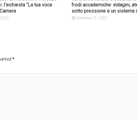
i: l’inchiesta “La tua voce
frodi accademiche: indagini, at
a Camera
sotto pressione e un sistema in
 2025
Dicembre 15, 2025
 marked
*