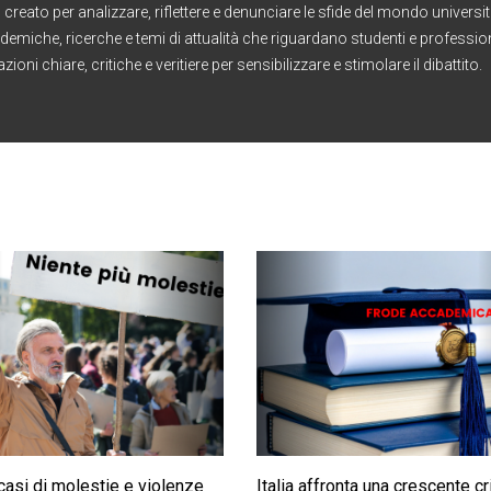
creato per analizzare, riflettere e denunciare le sfide del mondo universit
ademiche, ricerche e temi di attualità che riguardano studenti e professionis
ioni chiare, critiche e veritiere per sensibilizzare e stimolare il dibattito.
 casi di molestie e violenze
Italia affronta una crescente cri