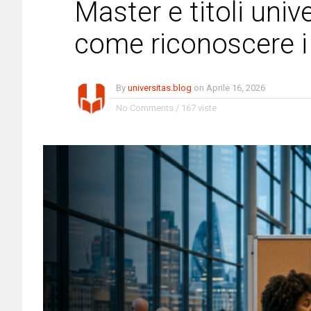
Master e titoli unive
come riconoscere i
By
universitas.blog
on
Aprile 16, 2026
No Comments
/
167 viste