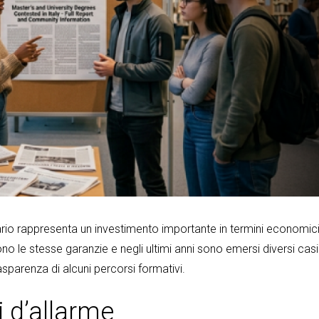
tario rappresenta un investimento importante in termini economic
ono le stesse garanzie e negli ultimi anni sono emersi diversi casi
asparenza di alcuni percorsi formativi.
i d’allarme