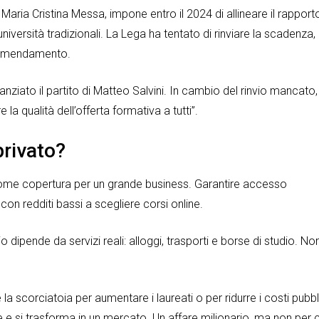
 Maria Cristina Messa, impone entro il 2024 di allineare il rapport
niversità tradizionali. La Lega ha tentato di rinviare la scadenza,
’emendamento.
nziato il partito di Matteo Salvini. In cambio del rinvio mancato,
la qualità dell’offerta formativa a tutti”.
privato?
to come copertura per un grande business. Garantire accesso
i con redditi bassi a scegliere corsi online.
o dipende da servizi reali: alloggi, trasporti e borse di studio. No
 scorciatoia per aumentare i laureati o per ridurre i costi pubbli
e e si trasforma in un mercato. Un affare milionario, ma non per c