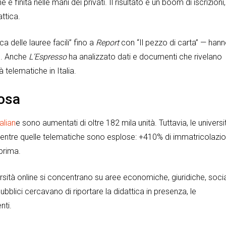
è finita nelle mani dei privati. Il risultato è un boom di iscrizioni,
ttica.
a delle lauree facili” fino a
Report
con “Il pezzo di carta” — han
e. Anche
L’Espresso
ha analizzato dati e documenti che rivelano
 telematiche in Italia.
nosa
talian
e sono aumentati di oltre 182 mila unità. Tuttavia, le universi
 mentre quelle telematiche sono esplose: +410% di immatricolazio
 prima.
rsità online si concentrano su aree economiche, giuridiche, socia
bblici cercavano di riportare la didattica in presenza, le
nti.