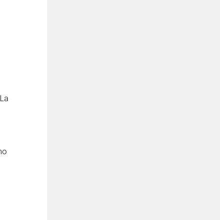
 La
amo