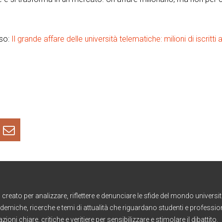
sso:
Il grande affare delle università telematiche: milioni di iscritti 
creato per analizzare, riflettere e denunciare le sfide del mondo universit
ademiche, ricerche e temi di attualità che riguardano studenti e professionis
ioni chiare, critiche e veritiere per sensibilizzare e stimolare il dibattito.