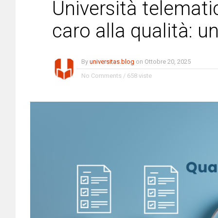
Università telemati
caro alla qualità: 
By
universitas.blog
on
Ottobre 20, 2025
No Comments
/
658 viste