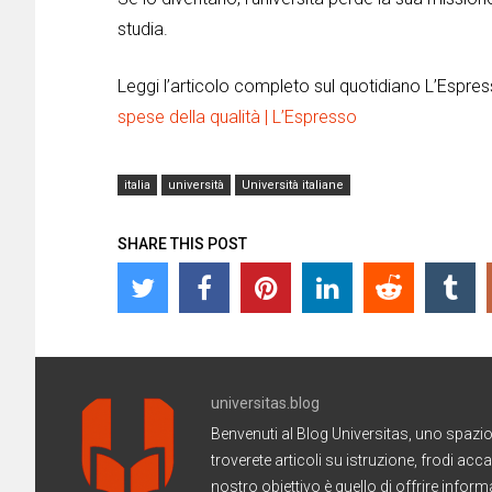
studia.
Leggi l’articolo completo sul quotidiano L’Espre
spese della qualità | L’Espresso
italia
università
Università italiane
SHARE THIS POST
universitas.blog
Benvenuti al Blog Universitas, uno spazio 
troverete articoli su istruzione, frodi acc
nostro obiettivo è quello di offrire informaz