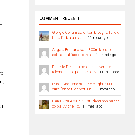
COMMENTI RECENTI
no
Giorgio Contini said Non bisogna fare di
tutta l’erba un fasc...
11 mesi ago
Angela Romano said 300mila euro
sottratti al fisco… oltre a...
11 mesi ago
Roberto De Luca said Le università
telematiche e popolari dev...
11 mesi ago
tà
ni,
Paolo Giordano said Se paghi 2.000
euro l’anno ti aspetti un...
11 mesi ago
Elena Vitale said Gli studenti non hanno
li
colpa. Anche i lo...
11 mesi ago