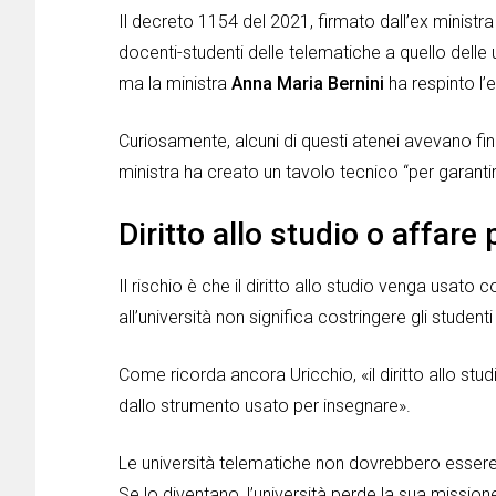
Il decreto 1154 del 2021, firmato dall’ex ministra
docenti-studenti delle telematiche a quello delle u
ma la ministra
Anna Maria Bernini
ha respinto l
Curiosamente, alcuni di questi atenei avevano fina
ministra ha creato un tavolo tecnico “per garantire 
Diritto allo studio o affare 
Il rischio è che il diritto allo studio venga usa
all’università non significa costringere gli student
Come ricorda ancora Uricchio, «il diritto allo studi
dallo strumento usato per insegnare».
Le università telematiche non dovrebbero essere la
Se lo diventano, l’università perde la sua mission