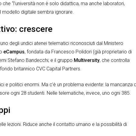
o che “l’università non è solo didattica, ma anche laboratori,
l modello digitale sembra ignorare.
ttivo: crescere
in uno degli undici atenei telematici riconosciuti dal Ministero
no
eCampus
, fondata da Francesco Polidori (già proprietario di
Terni Stefano Bandecchi; e il gruppo
Multiversity
, che controlla
fondo britannico CVC Capital Partners.
i e politici enormi. Ma c’è un problema evidente: la mancanza d
essore ogni 28 studenti. Nelle telematiche, invece, uno ogni 385.
ppi
lle lezioni. Riduce anche il contatto umano e la possibilità di