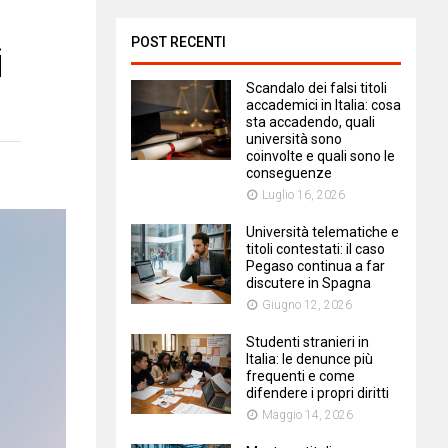
POST RECENTI
i
Scandalo dei falsi titoli
accademici in Italia: cosa
sta accadendo, quali
università sono
coinvolte e quali sono le
conseguenze
Luglio 16, 2026
Università telematiche e
titoli contestati: il caso
Pegaso continua a far
discutere in Spagna
Giugno 12, 2026
Studenti stranieri in
Italia: le denunce più
frequenti e come
difendere i propri diritti
Maggio 14, 2026