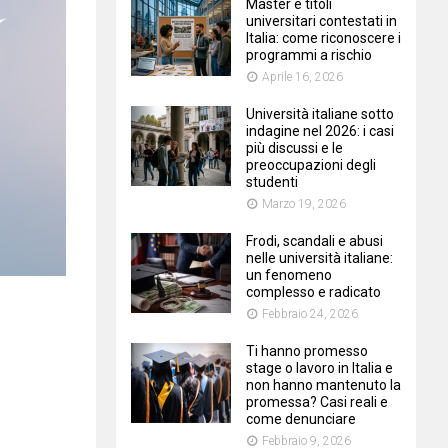
Master e titoli
universitari contestati in
Italia: come riconoscere i
programmi a rischio
Aprile 16, 2026
Università italiane sotto
indagine nel 2026: i casi
più discussi e le
preoccupazioni degli
studenti
Marzo 19, 2026
Frodi, scandali e abusi
nelle università italiane:
un fenomeno
complesso e radicato
Febbraio 24, 2026
Ti hanno promesso
stage o lavoro in Italia e
non hanno mantenuto la
promessa? Casi reali e
come denunciare
Febbraio 9, 2026