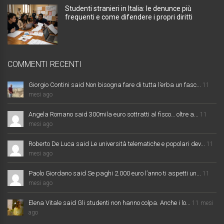
Studenti stranieri in Italia: le denunce più
frequenti e come difendere i propri diritti
COMMENTI RECENTI
Giorgio Contini said Non bisogna fare di tutta l’erba un fasc...
11
mesi ago
Angela Romano said 300mila euro sottratti al fisco… oltre a...
11
mesi ago
Roberto De Luca said Le università telematiche e popolari dev...
11
mesi ago
Paolo Giordano said Se paghi 2.000 euro l’anno ti aspetti un...
11
mesi ago
Elena Vitale said Gli studenti non hanno colpa. Anche i lo...
11 mesi
ago