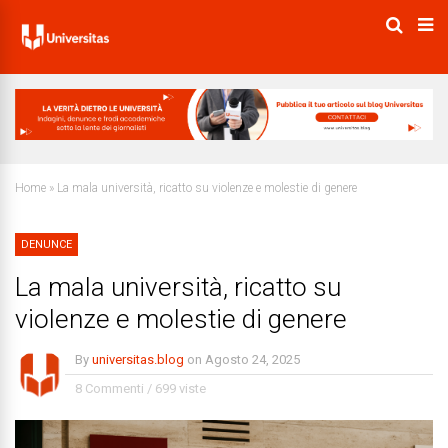
Home
»
La mala università, ricatto su violenze e molestie di genere
DENUNCE
La mala università, ricatto su
violenze e molestie di genere
By
universitas.blog
on
Agosto 24, 2025
8 Commenti
/
699 viste