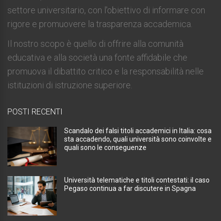
settore universitario, con l'obiettivo di informare con
rigore e promuovere la trasparenza accademica.
Il nostro scopo è quello di offrire alla comunità
educativa e alla società una fonte affidabile che
promuova il dibattito critico e la responsabilità nelle
istituzioni di istruzione superiore.
POSTI RECENTI
Scandalo dei falsi titoli accademici in Italia: cosa
sta accadendo, quali università sono coinvolte e
quali sono le conseguenze
Università telematiche e titoli contestati: il caso
Pegaso continua a far discutere in Spagna