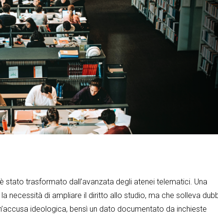
o è stato trasformato dall’avanzata degli atenei telematici. Una
a necessità di ampliare il diritto allo studio, ma che solleva dubb
un’accusa ideologica, bensì un dato documentato da inchieste